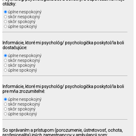
otázky:
úplne nespokojný
skôr nespokojný
skôr spokojný
úplne spokojný
Informácie, ktoré mi psychológ/ psychologička poskytol/la boli
dostačujúce:
úplne nespokojný
skôr nespokojný
skôr spokojný
úplne spokojný
Informácie, ktoré mi psychológ/ psychologička poskytol/la boli
pre mňa zrozumiteľné:
úplne nespokojný
skôr nespokojný
skôr spokojný
úplne spokojný
So správaním a prístupom (porozumenie, ústretovosť, ochota,
profesionalita) iných zamestnancov v ambulancii som: