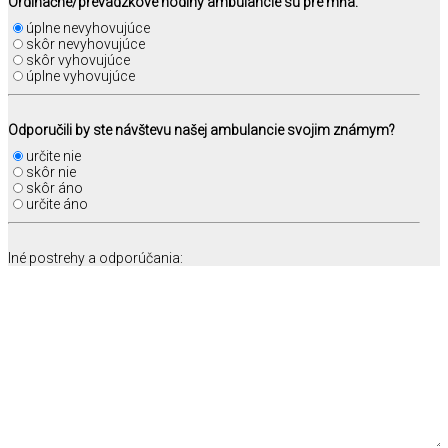
Ordinačné/prevádzkové hodiny ambulancie sú pre mňa:
úplne nevyhovujúce
skôr nevyhovujúce
skôr vyhovujúce
úplne vyhovujúce
Odporučili by ste návštevu našej ambulancie svojim známym?
určite nie
skôr nie
skôr áno
určite áno
Iné postrehy a odporúčania: