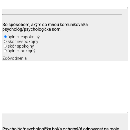
So spôsobom, akým so mnou komunikoval/a
psychológ/psychologička som:
úplne nespokojný
skôr nespokojný
skôr spokojný
úplne spokojný
Zdôvodnenia:
Psychológ/psychologička bol/a ochotný/á odpovedať na moje