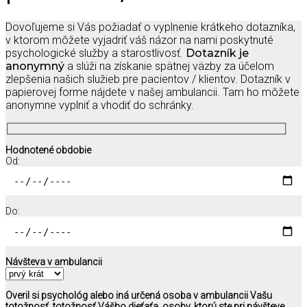
Dovoľujeme si Vás požiadať o vyplnenie krátkeho dotazníka,
v ktorom môžete vyjadriť váš názor na nami poskytnuté
psychologické služby a starostlivosť.
Dotazník je
anonymný
a slúži na získanie spätnej väzby za účelom
zlepšenia našich služieb pre pacientov / klientov. Dotazník v
papierovej forme nájdete v našej ambulancii. Tam ho môžete
anonymne vyplniť a vhodiť do schránky.
Hodnotené obdobie
Od:
Do:
Návšteva v ambulancii
Overil si psychológ alebo iná určená osoba v ambulancii Vašu
totožnosť, totožnosť Vášho dieťaťa, osoby, ktorú ste pri návšteve