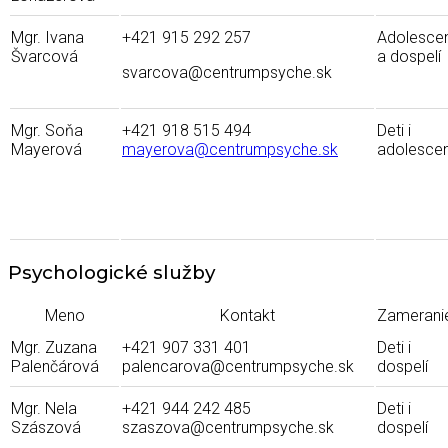
Mgr. Ivana
+421 915 292 257
Adolescen
Švarcová
a dospelí
svarcova@centrumpsyche.sk
Mgr. Soňa
+421 918 515 494
Deti i
Mayerová
mayerova@centrumpsyche.sk
adolescen
Psychologické služby
Meno
Kontakt
Zamerani
Mgr. Zuzana
+421 907 331 401
Deti i
Palenčárová
palencarova@centrumpsyche.sk
dospelí
Mgr. Nela
+421 944 242 485
Deti i
Szászová
szaszova@centrumpsyche.sk
dospelí