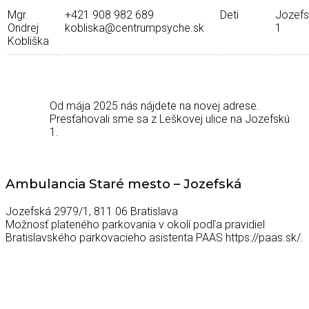
Mgr.
+421 908 982 689
Deti
Jozef
Ondrej
kobliska@centrumpsyche.sk
1
Kobliška
Od mája 2025 nás nájdete na novej adrese.
Presťahovali sme sa z Leškovej ulice na Jozefskú
1.
Ambulancia Staré mesto – Jozefská
Jozefská 2979/1, 811 06 Bratislava
Možnosť plateného parkovania v okolí podľa pravidiel
Bratislavského parkovacieho asistenta PAAS https://paas.sk/.