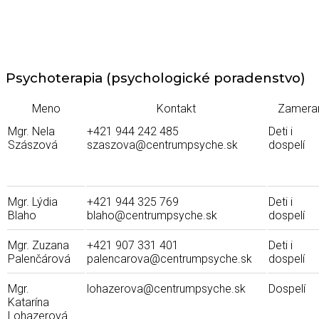
Psychoterapia (psychologické poradenstvo)
Meno
Kontakt
Zamera
Mgr. Nela
+421 944 242 485
Deti i
Szászová
szaszova@centrumpsyche.sk
dospelí
Mgr. Lýdia
+421 944 325 769
Deti i
Blaho
blaho@centrumpsyche.sk
dospelí
Mgr. Zuzana
+421 907 331 401
Deti i
Palenčárová
palencarova@centrumpsyche.sk
dospelí
Mgr.
lohazerova@centrumpsyche.sk
Dospelí
Katarína
Lohazerová