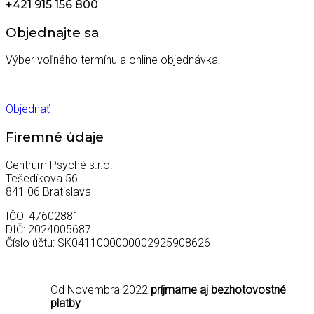
+421 915 156 800
Objednajte sa
Výber voľného termínu a online objednávka.
Objednať
Firemné údaje
Centrum Psyché s.r.o.
Tešedíkova 56
841 06 Bratislava
IČO: 47602881
DIČ: 2024005687
Číslo účtu: SK0411000000002925908626
Od Novembra 2022
príjmame aj bezhotovostné
platby