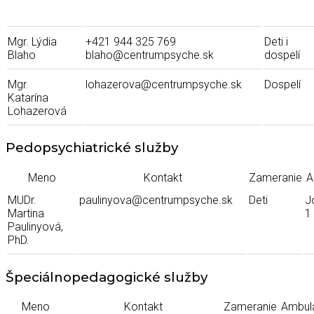
Mgr. Lýdia
+421 944 325 769
Deti i
Blaho
blaho@centrumpsyche.sk
dospelí
Mgr.
lohazerova@centrumpsyche.sk
Dospelí
Katarína
Lohazerová
Pedopsychiatrické služby
Meno
Kontakt
Zameranie
A
MUDr.
paulinyova@centrumpsyche.sk
Deti
J
Martina
1
Paulinyová,
PhD.
Špeciálnopedagogické služby
Meno
Kontakt
Zameranie
Ambul