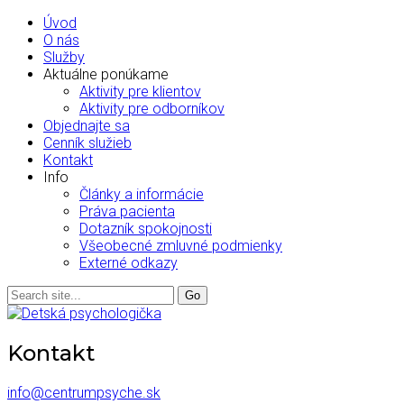
Úvod
O nás
Služby
Aktuálne ponúkame
Aktivity pre klientov
Aktivity pre odborníkov
Objednajte sa
Cenník služieb
Kontakt
Info
Články a informácie
Práva pacienta
Dotazník spokojnosti
Všeobecné zmluvné podmienky
Externé odkazy
Kontakt
info@centrumpsyche.sk